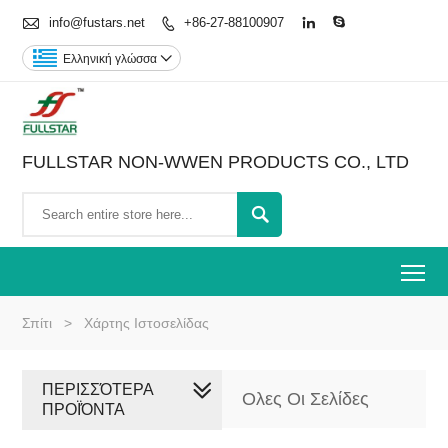

info@fustars.net
+86-27-88100907



Ελληνική γλώσσα

FULLSTAR NON-WWEN PRODUCTS CO., LTD

To
Σπίτι
>
Χάρτης Ιστοσελίδας
ΠΕΡΙΣΣΌΤΕΡΑ
Ολες Οι Σελίδες
ΠΡΟΪΌΝΤΑ