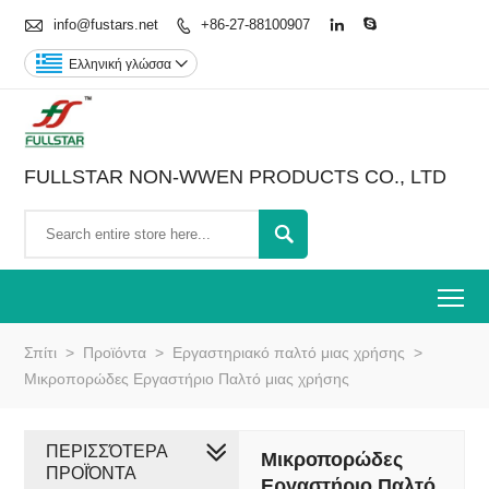

info@fustars.net
+86-27-88100907



Ελληνική γλώσσα

FULLSTAR NON-WWEN PRODUCTS CO., LTD

To
Σπίτι
>
Προϊόντα
>
Εργαστηριακό παλτό μιας χρήσης
>
Μικροπορώδες Εργαστήριο Παλτό μιας χρήσης
ΠΕΡΙΣΣΌΤΕΡΑ
Μικροπορώδες
ΠΡΟΪΌΝΤΑ
Εργαστήριο Παλτό