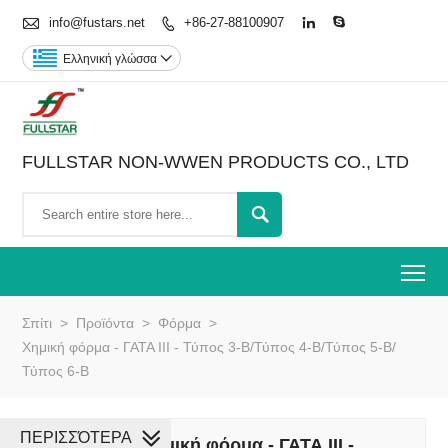

info@fustars.net
+86-27-88100907



Ελληνική γλώσσα

FULLSTAR NON-WWEN PRODUCTS CO., LTD

To
Σπίτι
>
Προϊόντα
>
Φόρμα
>
Χημική φόρμα - ΓΑΤΑ III - Τύπος 3-B/Τύπος 4-B/Τύπος 5-B/
Τύπος 6-B
ΠΕΡΙΣΣΌΤΕΡΑ
Χημική φόρμα - ΓΑΤΑ III -