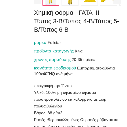
Χημική φόρμα - ΓΑΤΑ III -
Τύπος 3-B/Τύπος 4-B/Τύπος 5-
B/Τύπος 6-B
μάρκα
Fullstar
προϊόντα καταγωγής
Κίνα
χρόνος παράδοσης
20-35 ημέρες
ικανότητα εφοδιασμού
Εμπορευματοκιβώτια
100x40''HQ ανά μήνα
περιγραφή προϊόντος
Υλικό: 100% μη υφασμένο ύφασμα
πολυπροπυλενίου επικαλυμμένο με φιλμ
πολυαιθυλενίου
Βάρος: 88 g/m2
Ραφές: Θερμοκολλημένες Οι ραφές ράβονται και
στη συνέχεια σφραγίζονται με βρύση που