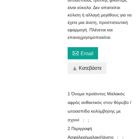
ωτοασπίδας τριπλής φλάντζας
είναι εύκολα. Δεν απαιτείται
κύλιση ή αλλαγή μεγέθους για να
έχετε μια άνετη, προστατευτική
εφαρμογή. Πλένεται και
επαναχρησιμοποιείται.

Email

Κατεβάστε
1 Όνομα προϊόντος Μαλακός
αφρός ανθεκτικός στον θόρυβο /
ωτοασπίδα κολύμβησης με
σχοινί ; ;
2 Περιγραφή
Ασφάλεια\μαλακό\άνετο ; ;