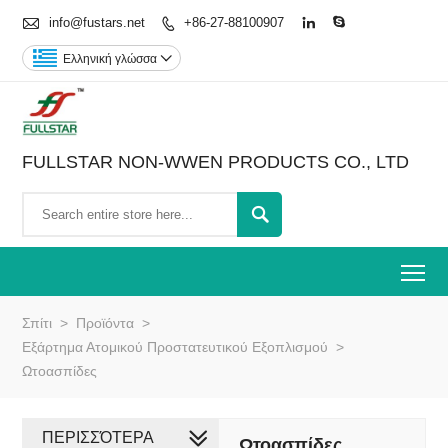

info@fustars.net
+86-27-88100907



Ελληνική γλώσσα

FULLSTAR NON-WWEN PRODUCTS CO., LTD

To
Σπίτι
>
Προϊόντα
>
Εξάρτημα Ατομικού Προστατευτικού Εξοπλισμού
>
Ωτοασπίδες
ΠΕΡΙΣΣΌΤΕΡΑ
Ωτοασπίδες