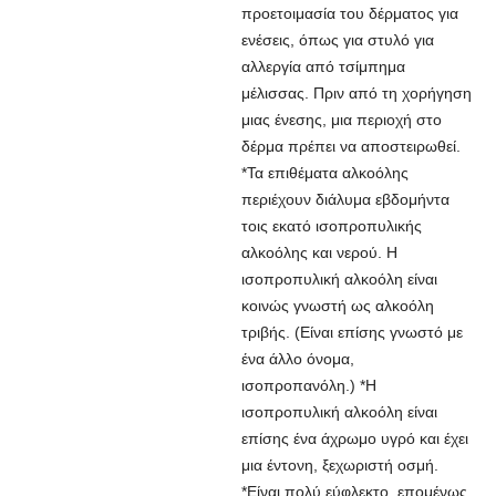
προετοιμασία του δέρματος για
ενέσεις, όπως για στυλό για
αλλεργία από τσίμπημα
μέλισσας. Πριν από τη χορήγηση
μιας ένεσης, μια περιοχή στο
δέρμα πρέπει να αποστειρωθεί.
*Τα επιθέματα αλκοόλης
περιέχουν διάλυμα εβδομήντα
τοις εκατό ισοπροπυλικής
αλκοόλης και νερού. Η
ισοπροπυλική αλκοόλη είναι
κοινώς γνωστή ως αλκοόλη
τριβής. (Είναι επίσης γνωστό με
ένα άλλο όνομα,
ισοπροπανόλη.) *Η
ισοπροπυλική αλκοόλη είναι
επίσης ένα άχρωμο υγρό και έχει
μια έντονη, ξεχωριστή οσμή.
*Είναι πολύ εύφλεκτο, επομένως