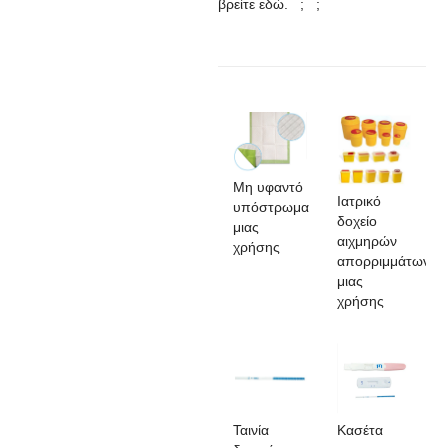
βρείτε εδώ. ; ;
Μη υφαντό
Ιατρικό
υπόστρωμα
δοχείο
μιας
αιχμηρών
χρήσης
απορριμμάτων
μιας
χρήσης
Ταινία
Κασέτα