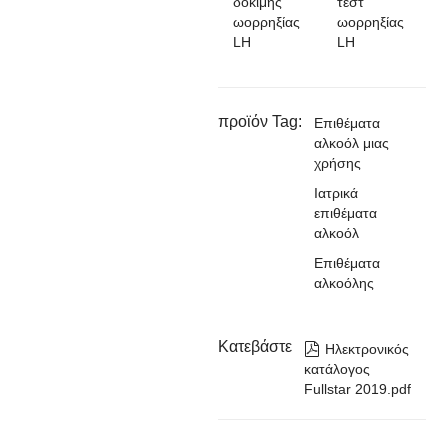
δοκιμής
τεστ
ωορρηξίας
ωορρηξίας
LH
LH
προϊόν Tag:
Επιθέματα
αλκοόλ μιας
χρήσης
Ιατρικά
επιθέματα
αλκοόλ
Επιθέματα
αλκοόλης
Κατεβάστε

Ηλεκτρονικός
κατάλογος
Fullstar 2019.pdf