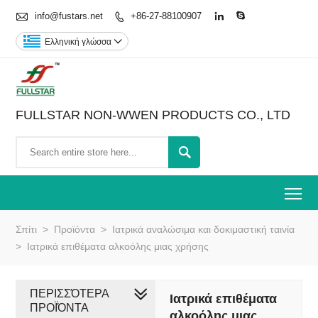

info@fustars.net
+86-27-88100907



Ελληνική γλώσσα

FULLSTAR NON-WWEN PRODUCTS CO., LTD

To
Σπίτι
>
Προϊόντα
>
Ιατρικά αναλώσιμα και δοκιμαστική ταινία
>
Ιατρικά επιθέματα αλκοόλης μιας χρήσης
ΠΕΡΙΣΣΌΤΕΡΑ
Ιατρικά επιθέματα
ΠΡΟΪΌΝΤΑ
αλκοόλης μιας