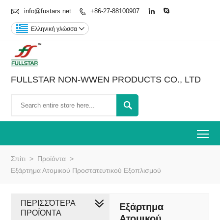

info@fustars.net
+86-27-88100907



Ελληνική γλώσσα

FULLSTAR NON-WWEN PRODUCTS CO., LTD

To
Σπίτι
>
Προϊόντα
>
Εξάρτημα Ατομικού Προστατευτικού Εξοπλισμού
ΠΕΡΙΣΣΌΤΕΡΑ
Εξάρτημα
ΠΡΟΪΌΝΤΑ
Ατομικού