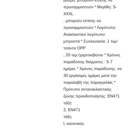
μαύρο, μπορούν επίσης να
προσαρμοστούν * Μεγέθη: S-
XXXL
, μπορούν επίσης να
προσαρμοστούν * Λογότυπο:
Ανακλαστικό λογότυπο
μπροστά * Συσκευασία: 1 τεμ/
τσάντα OPP
, 20 τεμ./χαρτοκιβώτιο * Χρόνος
παράδοσης δείγματος : 5-7
ημέρες * Χρόνος παράδοσης: σε
30 εργάσιμες ημέρες μετά την
παραλαβή της παραγγελίας *
Πρότυπο αντανακλαστικής
ζώνης προειδοποίησης: EN471
τάξη
2, EN471
τάξη
l, κανονικός