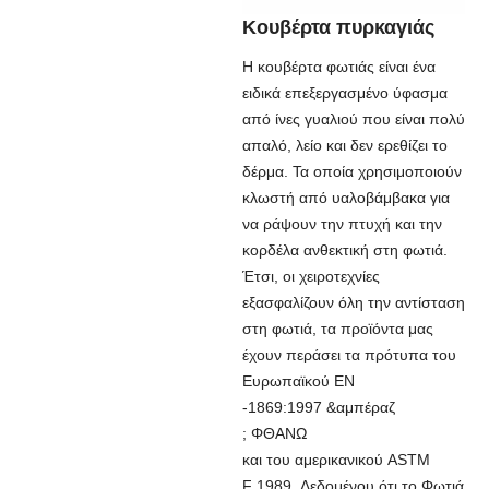
Κουβέρτα πυρκαγιάς
Η κουβέρτα φωτιάς είναι ένα
ειδικά επεξεργασμένο ύφασμα
από ίνες γυαλιού που είναι πολύ
απαλό, λείο και δεν ερεθίζει το
δέρμα. Τα οποία χρησιμοποιούν
κλωστή από υαλοβάμβακα για
να ράψουν την πτυχή και την
κορδέλα ανθεκτική στη φωτιά.
Έτσι, οι χειροτεχνίες
εξασφαλίζουν όλη την αντίσταση
στη φωτιά, τα προϊόντα μας
έχουν περάσει τα πρότυπα του
Ευρωπαϊκού EN
-1869:1997 &αμπέραζ
; ΦΘΑΝΩ
και του αμερικανικού ASTM
F 1989. Δεδομένου ότι το Φωτιά