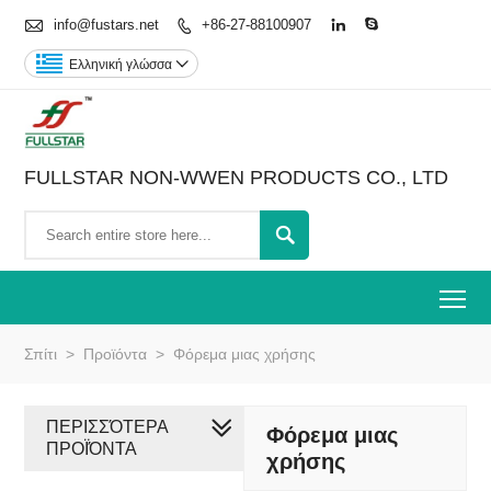

info@fustars.net
+86-27-88100907



Ελληνική γλώσσα

FULLSTAR NON-WWEN PRODUCTS CO., LTD

To
Σπίτι
>
Προϊόντα
>
Φόρεμα μιας χρήσης
ΠΕΡΙΣΣΌΤΕΡΑ
Φόρεμα μιας
ΠΡΟΪΌΝΤΑ
χρήσης