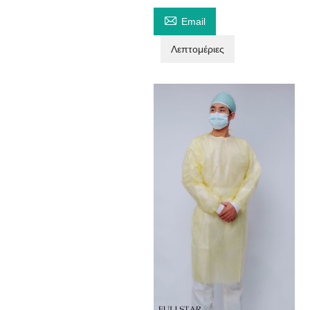

Email
Λεπτομέριες