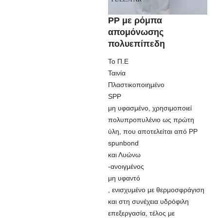
ΡΡ με ρόμπα
απομόνωσης
πολυεπίπεδη
Το Π.Ε
Ταινία
Πλαστικοποιημένο
SPP
μη υφασμένο, χρησιμοποιεί
πολυπροπυλένιο ως πρώτη
ύλη, που αποτελείται από PP
spunbond
και Λυώνω
-ανοιγμένος
μη υφαντό
, ενισχυμένο με θερμοσφράγιση
και στη συνέχεια υδρόφιλη
επεξεργασία, τέλος με