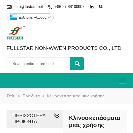

info@fustars.net
+86-27-88100907



Ελληνική γλώσσα

FULLSTAR NON-WWEN PRODUCTS CO., LTD

To
Σπίτι
>
Προϊόντα
>
Κλινοσκεπάσματα μιας χρήσης
ΠΕΡΙΣΣΌΤΕΡΑ
Κλινοσκεπάσματα
ΠΡΟΪΌΝΤΑ
μιας χρήσης