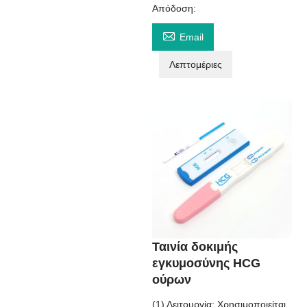
Απόδοση:

Email
Λεπτομέριες
Ταινία δοκιμής
εγκυμοσύνης HCG
ούρων
(1) Λειτουργία: Χρησιμοποιείται