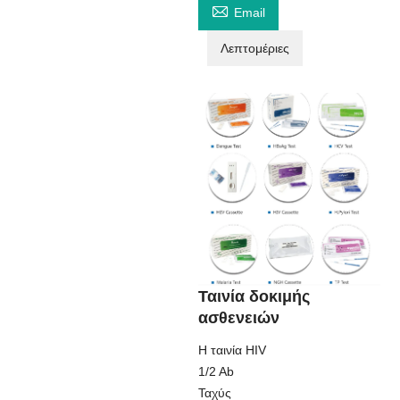

Email
Λεπτομέριες
Ταινία δοκιμής
ασθενειών
Η ταινία HIV
1/2 Ab
Ταχύς