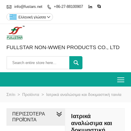

info@fustars.net
+86-27-88100907



Ελληνική γλώσσα

FULLSTAR NON-WWEN PRODUCTS CO., LTD

To
Σπίτι
>
Προϊόντα
>
Ιατρικά αναλώσιμα και δοκιμαστική ταινία
ΠΕΡΙΣΣΌΤΕΡΑ
Ιατρικά
ΠΡΟΪΌΝΤΑ
αναλώσιμα και
δοκιμαστική