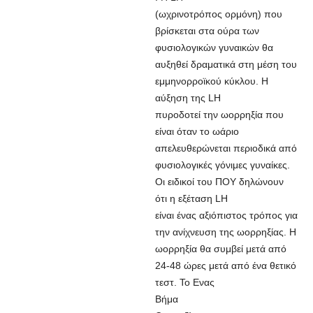
(ωχρινοτρόπος ορμόνη) που
βρίσκεται στα ούρα των
φυσιολογικών γυναικών θα
αυξηθεί δραματικά στη μέση του
εμμηνορροϊκού κύκλου. Η
αύξηση της LH
πυροδοτεί την ωορρηξία που
είναι όταν το ωάριο
απελευθερώνεται περιοδικά από
φυσιολογικές γόνιμες γυναίκες.
Οι ειδικοί του ΠΟΥ δηλώνουν
ότι η εξέταση LH
είναι ένας αξιόπιστος τρόπος για
την ανίχνευση της ωορρηξίας. Η
ωορρηξία θα συμβεί μετά από
24-48 ώρες μετά από ένα θετικό
τεστ. Το Ενας
Βήμα