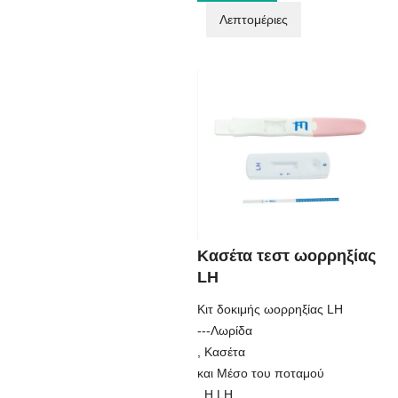
Λεπτομέριες
Κασέτα τεστ ωορρηξίας
LH
Κιτ δοκιμής ωορρηξίας LH
---Λωρίδα
, Κασέτα
και Μέσο του ποταμού
. Η LH