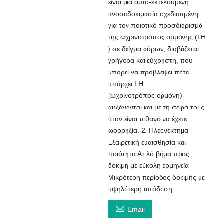
είναι μια αυτο-εκτελούμενη
ανοσοδοκιμασία σχεδιασμένη
για τον ποιοτικό προσδιορισμό
της ωχρινοτρόπος ορμόνης (LH
) σε δείγμα ούρων, διαβάζεται
γρήγορα και εύχρηστη, που
μπορεί να προβλέψει πότε
υπάρχει LH
(ωχρινοτρόπος ορμόνη)
αυξάνονται και με τη σειρά τους
όταν είναι πιθανό να έχετε
ωορρηξία. 2. Πλεονέκτημα
Εξαιρετική ευαισθησία και
ποιότητα Απλό βήμα προς
δοκιμή με εύκολη ερμηνεία
Μικρότερη περίοδος δοκιμής με
υψηλότερη απόδοση

Email