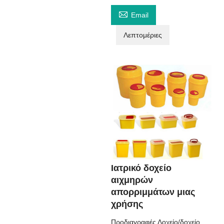

Email
Λεπτομέριες
Ιατρικό δοχείο
αιχμηρών
απορριμμάτων μιας
χρήσης
Προδιαγραφές Δοχείο/δοχείο