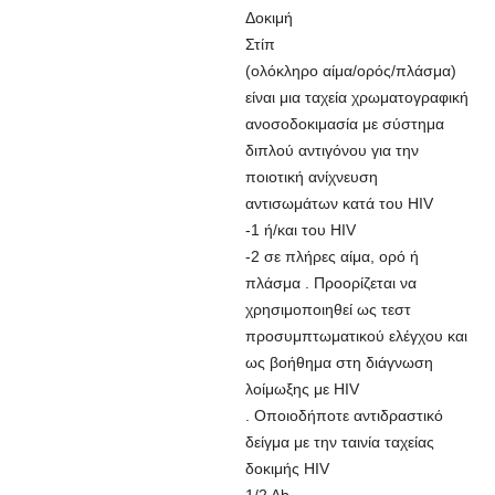
Δοκιμή
Στίπ
(ολόκληρο αίμα/ορός/πλάσμα)
είναι μια ταχεία χρωματογραφική
ανοσοδοκιμασία με σύστημα
διπλού αντιγόνου για την
ποιοτική ανίχνευση
αντισωμάτων κατά του HIV
-1 ή/και του HIV
-2 σε πλήρες αίμα, ορό ή
πλάσμα . Προορίζεται να
χρησιμοποιηθεί ως τεστ
προσυμπτωματικού ελέγχου και
ως βοήθημα στη διάγνωση
λοίμωξης με HIV
. Οποιοδήποτε αντιδραστικό
δείγμα με την ταινία ταχείας
δοκιμής HIV
1/2 Ab