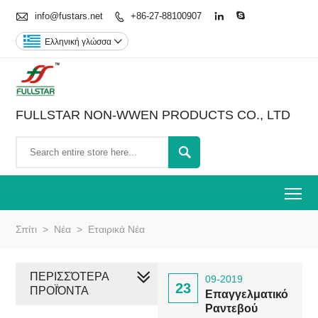

info@fustars.net
+86-27-88100907



Ελληνική γλώσσα

FULLSTAR NON-WWEN PRODUCTS CO., LTD

To
Σπίτι
>
Νέα
>
Εταιρικά Νέα
ΠΕΡΙΣΣΌΤΕΡΑ
09-2019
23
ΠΡΟΪΌΝΤΑ
Επαγγελματικό
Ραντεβού